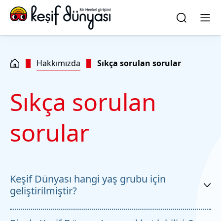
Skip to main content
Skip to footer
quick
search
Ara
Men
Hakkımızda
Sıkça sorulan sorular
Sıkça sorulan
sorular
Keşif Dünyası hangi yaş grubu için
geliştirilmiştir?