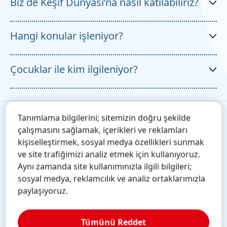
Biz de Keşif Dünyası’na nasıl katılabiliriz?
İçerik 10 yaşına kadar olan çocuklar için
hazırlanmıştır.
Hangi konular işleniyor?
Keşif Dünyası’na katılmak için şu adresten başvuruda
bulunulabilir:
Keşif Dünyası ile iletişime geçiniz
Çocuklar ile kim ilgileniyor?
Henkel'in araştırma alanları ile yakından bağlantılı
konular işlenmektedir. Çocuklar yapıştırma, yıkama,
temizleme, kozmetik ve sürdürülebilirlik alanlarında
Çocuklar, Yaratıcı Çocuklar Derneği iş birliği ile
deneyler yapmaktadır.
Tanımlama bilgilerini; sitemizin doğru şekilde
alanında uzman bir öğretmen gözetimindedir. Ayrıca
çalışmasını sağlamak, içerikleri ve reklamları
sınıfların kendi öğretmenleri de bulunmaktadır.
Keşif Dünyası’nda yarınlara yaşanabilir bir dünya
kişiselleştirmek, sosyal medya özellikleri sunmak
bırakabilmek için çocuklara özellikle doğa sevgisi ve
ve site trafiğimizi analiz etmek için kullanıyoruz.
sürdürülebilirlik bilinci kazandırmaya büyük önem
Aynı zamanda site kullanımınızla ilgili bilgileri;
verilmektedir.
sosyal medya, reklamcılık ve analiz ortaklarımızla
paylaşıyoruz.
Deneyler
Tümünü Reddet