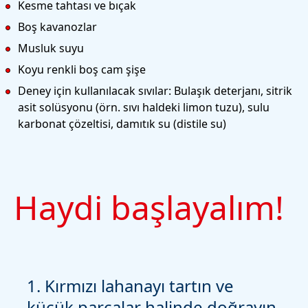
Kesme tahtası ve bıçak
Boş kavanozlar
Musluk suyu
Koyu renkli boş cam şişe
Deney için kullanılacak sıvılar: Bulaşık deterjanı, sitrik
asit solüsyonu
(örn. sıvı haldeki limon tuzu), sulu
karbonat çözeltisi, damıtık su
(distile su)
Haydi başlayalım!
1. Kırmızı lahanayı tartın ve
2.
küçük parçalar halinde doğrayın