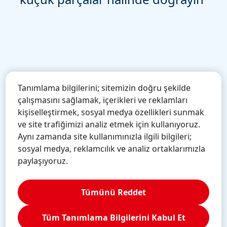
Tanımlama bilgilerini; sitemizin doğru şekilde
çalışmasını sağlamak, içerikleri ve reklamları
kişiselleştirmek, sosyal medya özellikleri sunmak
Doğ
ve site trafiğimizi analiz etmek için kullanıyoruz.
kase
160 gram olarak tarttığınız kırmızı lahanayı
Aynı zamanda site kullanımınızla ilgili bilgileri;
dak
dikkatli bir şekilde küçük parçalar halinde
sosyal medya, reklamcılık ve analiz ortaklarımızla
doğrayın.
paylaşıyoruz.
Tümünü Reddet
Tüm Tanımlama Bilgilerini Kabul Et