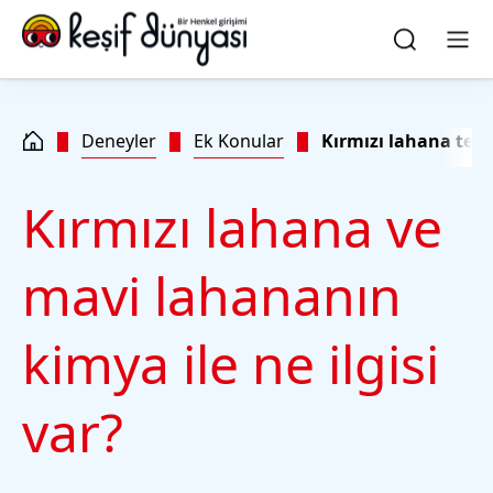
Skip to main content
Skip to footer
quick
search
Ara
Men
Deneyler
Ek Konular
Kırmızı lahana test
Kırmızı lahana ve
mavi lahananın
kimya ile ne ilgisi
var?