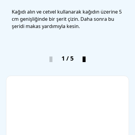
Kağıdı alın ve cetvel kullanarak kağıdın üzerine 5
Şeri
cm genişliğinde bir şerit çizin. Daha sonra bu
kısm
şeridi makas yardımıyla kesin.
kull
1 / 5